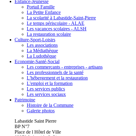
Enfance-Jeunesse
Portail Famille
La Petite Enfance
La scolarité à Labastide-Saint-Pierre
Le temps périscolaire - ALAE
Les vacances scolaires - ALSH
La restauration scolaire
Culture-Sport-Loisirs
Les associations
La Médiathèque
La Ludothèque
Economie-Santé-Social
Les commerçants - entreprises - artisans
Les professionnels de la santé
L'hébergement et la restauration
L'emploi et la formation
Les services publics
Les services sociaux
Patrimoine
Histoire de la Commune
Galerie photos
Labastide Saint Pierre
BP N°7
Place de l Hôtel de Ville