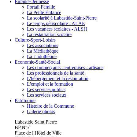
Enfance-Jeunesse
Portail Famille
La Petite Enfance
La scolarité à Labastide-Saint-Pierre
Le temps périscolaire - ALAE
Les vacances scolaires - ALSH
La restauration scolaire
Culture-Sport-Loisirs
Les associations
La Médiathèque
La Ludothèque
Economie-Santé-Social
Les commerçants - entreprises - artisans
Les professionnels de la santé
L'hébergement et la restauration
L'emploi et la formation
Les services publics
Les services sociaux
Patrimoine
Histoire de la Commune
Galerie photos
Labastide Saint Pierre
BP N°7
Place de l Hôtel de Ville