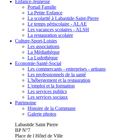
Enfance-Jeunesse
Portail Famille
La Petite Enfance
La scolarité à Labastide-Saint-Pierre
Le temps périscolaire - ALAE
Les vacances scolaires - ALSH
La restauration scolaire
Culture-Sport-Loisirs
Les associations
La Médiathèque
La Ludothèque
Economie-Santé-Social
Les commerçants - entreprises - artisans
Les professionnels de la santé
L'hébergement et la restauration
L'emploi et la formation
Les services publics
Les services sociaux
Patrimoine
Histoire de la Commune
Galerie photos
Labastide Saint Pierre
BP N°7
Place de l Hôtel de Ville