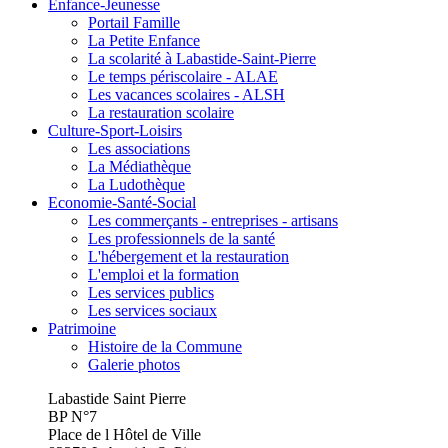
Enfance-Jeunesse
Portail Famille
La Petite Enfance
La scolarité à Labastide-Saint-Pierre
Le temps périscolaire - ALAE
Les vacances scolaires - ALSH
La restauration scolaire
Culture-Sport-Loisirs
Les associations
La Médiathèque
La Ludothèque
Economie-Santé-Social
Les commerçants - entreprises - artisans
Les professionnels de la santé
L'hébergement et la restauration
L'emploi et la formation
Les services publics
Les services sociaux
Patrimoine
Histoire de la Commune
Galerie photos
Labastide Saint Pierre
BP N°7
Place de l Hôtel de Ville