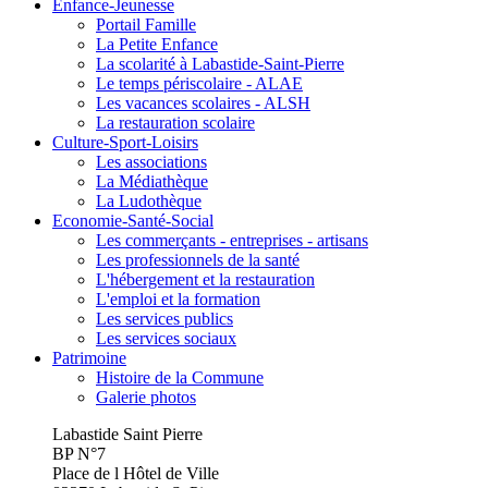
Enfance-Jeunesse
Portail Famille
La Petite Enfance
La scolarité à Labastide-Saint-Pierre
Le temps périscolaire - ALAE
Les vacances scolaires - ALSH
La restauration scolaire
Culture-Sport-Loisirs
Les associations
La Médiathèque
La Ludothèque
Economie-Santé-Social
Les commerçants - entreprises - artisans
Les professionnels de la santé
L'hébergement et la restauration
L'emploi et la formation
Les services publics
Les services sociaux
Patrimoine
Histoire de la Commune
Galerie photos
Labastide Saint Pierre
BP N°7
Place de l Hôtel de Ville