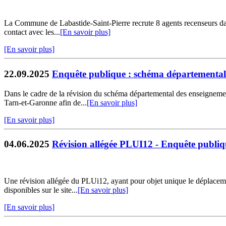
La Commune de Labastide-Saint-Pierre recrute 8 agents recenseurs dan
contact avec les...
[En savoir plus]
[En savoir plus]
22.09.2025
Enquête publique : schéma départemental 
Dans le cadre de la révision du schéma départemental des enseignement
Tarn-et-Garonne afin de...
[En savoir plus]
[En savoir plus]
04.06.2025
Révision allégée PLUI12 - Enquête publiqu
Une révision allégée du PLUi12, ayant pour objet unique le déplacement
disponibles sur le site...
[En savoir plus]
[En savoir plus]