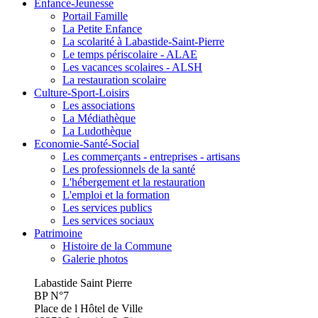
Enfance-Jeunesse
Portail Famille
La Petite Enfance
La scolarité à Labastide-Saint-Pierre
Le temps périscolaire - ALAE
Les vacances scolaires - ALSH
La restauration scolaire
Culture-Sport-Loisirs
Les associations
La Médiathèque
La Ludothèque
Economie-Santé-Social
Les commerçants - entreprises - artisans
Les professionnels de la santé
L'hébergement et la restauration
L'emploi et la formation
Les services publics
Les services sociaux
Patrimoine
Histoire de la Commune
Galerie photos
Labastide Saint Pierre
BP N°7
Place de l Hôtel de Ville