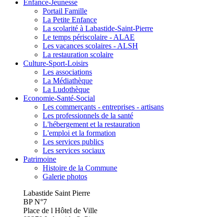
Enfance-Jeunesse
Portail Famille
La Petite Enfance
La scolarité à Labastide-Saint-Pierre
Le temps périscolaire - ALAE
Les vacances scolaires - ALSH
La restauration scolaire
Culture-Sport-Loisirs
Les associations
La Médiathèque
La Ludothèque
Economie-Santé-Social
Les commerçants - entreprises - artisans
Les professionnels de la santé
L'hébergement et la restauration
L'emploi et la formation
Les services publics
Les services sociaux
Patrimoine
Histoire de la Commune
Galerie photos
Labastide Saint Pierre
BP N°7
Place de l Hôtel de Ville