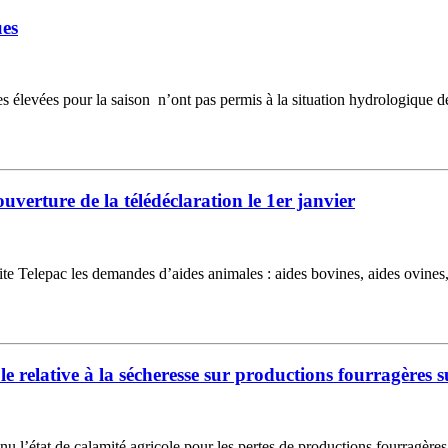
ues
s élevées pour la saison n’ont pas permis à la situation hydrologique de 
uverture de la télédéclaration le 1er janvier
 site Telepac les demandes d’aides animales : aides bovines, aides ovines
e relative à la sécheresse sur productions fourragères
nnu l’état de calamité agricole pour les pertes de productions fourragère