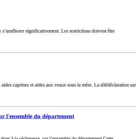
s’améliorer significativement. Les restrictions doivent être
, aides caprines et aides aux veaux sous la mère. La télédéclaration sur
 sur l'ensemble du département
s dues à la sécheresse, sur l’ensemble du département.Cette