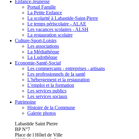
Enfance-Jeunesse
Portail Famille
La Petite Enfance
La scolarité à Labastide-Saint-Pierre
Le temps périscolaire - ALAE
Les vacances scolaires - ALSH
La restauration scolaire
Culture-Sport-Loisirs
Les associations
La Médiathèque
La Ludothèque
Economie-Santé-Social
Les commerçants - entreprises - artisans
Les professionnels de la santé
L'hébergement et la restauration
L'emploi et la formation
Les services publics
Les services sociaux
Patrimoine
Histoire de la Commune
Galerie photos
Labastide Saint Pierre
BP N°7
Place de l Hôtel de Ville