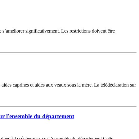
s’améliorer significativement. Les restrictions doivent être
, aides caprines et aides aux veaux sous la mère. La télédéclaration sur
 sur l'ensemble du département
s dues à la sécheresse, sur l’ensemble du département.Cette