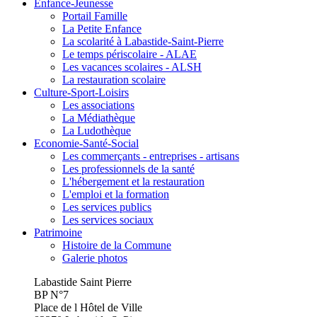
Enfance-Jeunesse
Portail Famille
La Petite Enfance
La scolarité à Labastide-Saint-Pierre
Le temps périscolaire - ALAE
Les vacances scolaires - ALSH
La restauration scolaire
Culture-Sport-Loisirs
Les associations
La Médiathèque
La Ludothèque
Economie-Santé-Social
Les commerçants - entreprises - artisans
Les professionnels de la santé
L'hébergement et la restauration
L'emploi et la formation
Les services publics
Les services sociaux
Patrimoine
Histoire de la Commune
Galerie photos
Labastide Saint Pierre
BP N°7
Place de l Hôtel de Ville