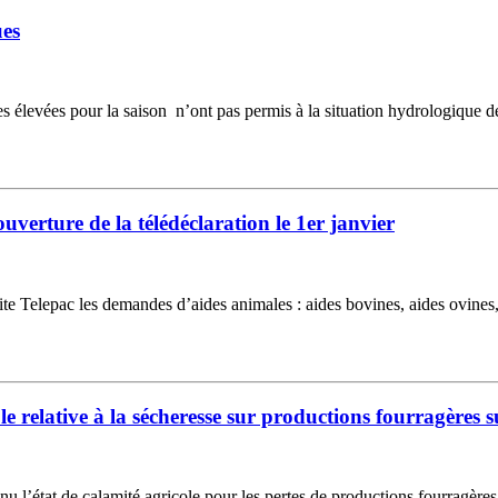
ues
s élevées pour la saison n’ont pas permis à la situation hydrologique de 
uverture de la télédéclaration le 1er janvier
 site Telepac les demandes d’aides animales : aides bovines, aides ovines
e relative à la sécheresse sur productions fourragères
nnu l’état de calamité agricole pour les pertes de productions fourragère