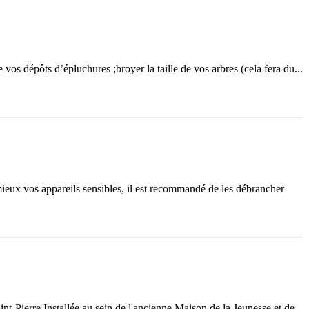
 vos dépôts d’épluchures ;broyer la taille de vos arbres (cela fera du...
 mieux vos appareils sensibles, il est recommandé de les débrancher
Pierre.Installée au sein de l'ancienne Maison de la Jeunesse et de