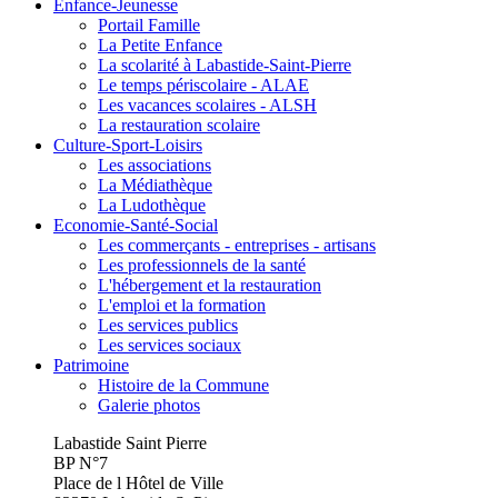
Enfance-Jeunesse
Portail Famille
La Petite Enfance
La scolarité à Labastide-Saint-Pierre
Le temps périscolaire - ALAE
Les vacances scolaires - ALSH
La restauration scolaire
Culture-Sport-Loisirs
Les associations
La Médiathèque
La Ludothèque
Economie-Santé-Social
Les commerçants - entreprises - artisans
Les professionnels de la santé
L'hébergement et la restauration
L'emploi et la formation
Les services publics
Les services sociaux
Patrimoine
Histoire de la Commune
Galerie photos
Labastide Saint Pierre
BP N°7
Place de l Hôtel de Ville