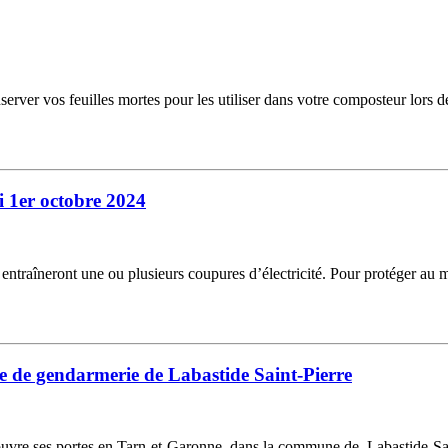
erver vos feuilles mortes pour les utiliser dans votre composteur lors de
 1er octobre 2024
i entraîneront une ou plusieurs coupures d’électricité. Pour protéger au
e de gendarmerie de Labastide Saint-Pierre
re ses portes en Tarn-et-Garonne, dans la commune de Labastide-Saint-