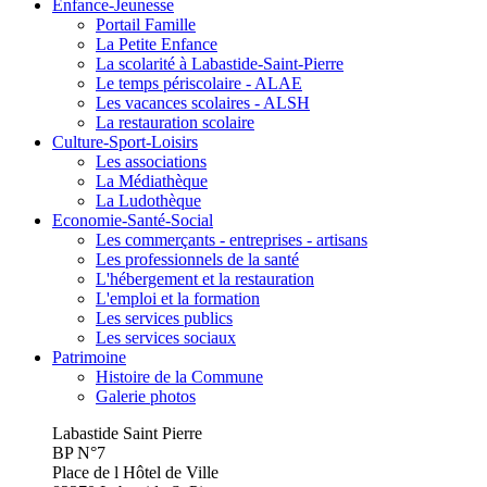
Enfance-Jeunesse
Portail Famille
La Petite Enfance
La scolarité à Labastide-Saint-Pierre
Le temps périscolaire - ALAE
Les vacances scolaires - ALSH
La restauration scolaire
Culture-Sport-Loisirs
Les associations
La Médiathèque
La Ludothèque
Economie-Santé-Social
Les commerçants - entreprises - artisans
Les professionnels de la santé
L'hébergement et la restauration
L'emploi et la formation
Les services publics
Les services sociaux
Patrimoine
Histoire de la Commune
Galerie photos
Labastide Saint Pierre
BP N°7
Place de l Hôtel de Ville