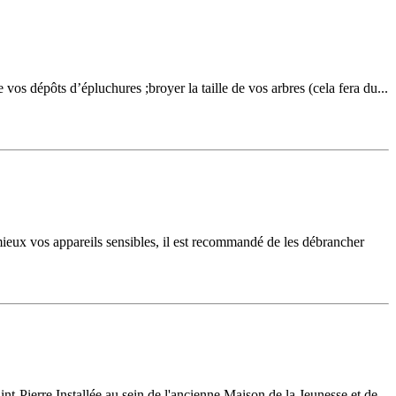
 vos dépôts d’épluchures ;broyer la taille de vos arbres (cela fera du...
 mieux vos appareils sensibles, il est recommandé de les débrancher
Pierre.Installée au sein de l'ancienne Maison de la Jeunesse et de