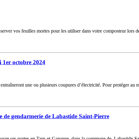
erver vos feuilles mortes pour les utiliser dans votre composteur lors de
 1er octobre 2024
i entraîneront une ou plusieurs coupures d’électricité. Pour protéger au
e de gendarmerie de Labastide Saint-Pierre
re ses portes en Tarn-et-Garonne, dans la commune de Labastide-Saint-