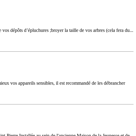
 vos dépôts d’épluchures ;broyer la taille de vos arbres (cela fera du...
 mieux vos appareils sensibles, il est recommandé de les débrancher
Pierre.Installée au sein de l'ancienne Maison de la Jeunesse et de