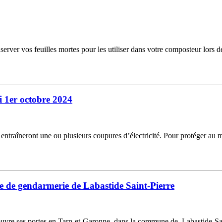
erver vos feuilles mortes pour les utiliser dans votre composteur lors de
 1er octobre 2024
i entraîneront une ou plusieurs coupures d’électricité. Pour protéger au
e de gendarmerie de Labastide Saint-Pierre
re ses portes en Tarn-et-Garonne, dans la commune de Labastide-Saint-