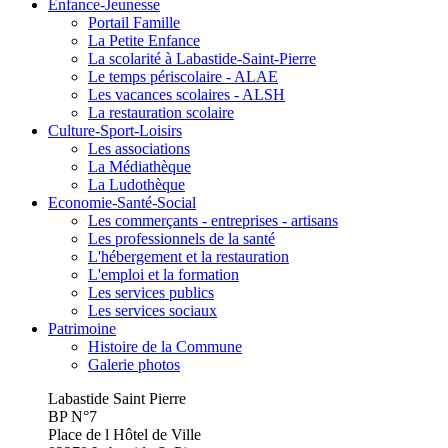
Enfance-Jeunesse
Portail Famille
La Petite Enfance
La scolarité à Labastide-Saint-Pierre
Le temps périscolaire - ALAE
Les vacances scolaires - ALSH
La restauration scolaire
Culture-Sport-Loisirs
Les associations
La Médiathèque
La Ludothèque
Economie-Santé-Social
Les commerçants - entreprises - artisans
Les professionnels de la santé
L'hébergement et la restauration
L'emploi et la formation
Les services publics
Les services sociaux
Patrimoine
Histoire de la Commune
Galerie photos
Labastide Saint Pierre
BP N°7
Place de l Hôtel de Ville