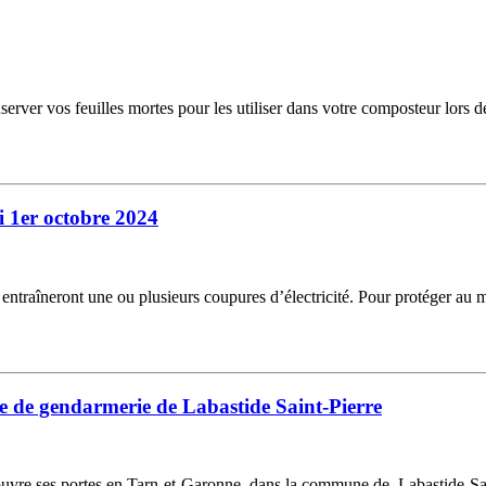
erver vos feuilles mortes pour les utiliser dans votre composteur lors de
 1er octobre 2024
i entraîneront une ou plusieurs coupures d’électricité. Pour protéger au
e de gendarmerie de Labastide Saint-Pierre
re ses portes en Tarn-et-Garonne, dans la commune de Labastide-Saint-