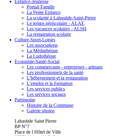
Enfance-Jeunesse
Portail Famille
La Petite Enfance
La scolarité à Labastide-Saint-Pierre
Le temps périscolaire - ALAE
Les vacances scolaires - ALSH
La restauration scolaire
Culture-Sport-Loisirs
Les associations
La Médiathèque
La Ludothèque
Economie-Santé-Social
Les commerçants - entreprises - artisans
Les professionnels de la santé
L'hébergement et la restauration
L'emploi et la formation
Les services publics
Les services sociaux
Patrimoine
Histoire de la Commune
Galerie photos
Labastide Saint Pierre
BP N°7
Place de l Hôtel de Ville