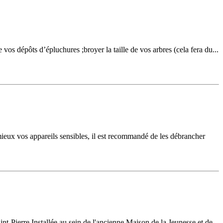
 vos dépôts d’épluchures ;broyer la taille de vos arbres (cela fera du...
 mieux vos appareils sensibles, il est recommandé de les débrancher
Pierre.Installée au sein de l'ancienne Maison de la Jeunesse et de