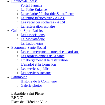
Enfance-Jeunesse
Portail Famille
La Petite Enfance
La scolarité à Labastide-Saint-Pierre
Le temps périscolaire - ALAE
Les vacances scolaires - ALSH
La restauration scolaire
Culture-Sport-Loisirs
Les associations
La Médiathèque
La Ludothèque
Economie-Santé-Social
Les commerçants - entreprises - artisans
Les professionnels de la santé
L'hébergement et la restauration
L'emploi et la formation
Les services publics
Les services sociaux
Patrimoine
Histoire de la Commune
Galerie photos
Labastide Saint Pierre
BP N°7
Place de l Hôtel de Ville