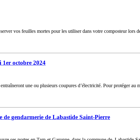
erver vos feuilles mortes pour les utiliser dans votre composteur lors de
 1er octobre 2024
i entraîneront une ou plusieurs coupures d’électricité. Pour protéger au
e de gendarmerie de Labastide Saint-Pierre
re ses portes en Tarn-et-Garonne, dans la commune de Labastide-Saint-