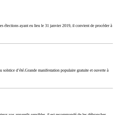
s élections ayant eu lieu le 31 janvier 2019, il convient de procéder à
du solstice d’été.Grande manifestation populaire gratuite et ouverte à
 mieux vos appareils sensibles, il est recommandé de les débrancher