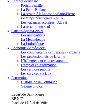
Enfance-Jeunesse
Portail Famille
La Petite Enfance
La scolarité à Labastide-Saint-Pierre
Le temps périscolaire - ALAE
Les vacances scolaires - ALSH
La restauration scolaire
Culture-Sport-Loisirs
Les associations
La Médiathèque
La Ludothèque
Economie-Santé-Social
Les commerçants - entreprises - artisans
Les professionnels de la santé
L'hébergement et la restauration
L'emploi et la formation
Les services publics
Les services sociaux
Patrimoine
Histoire de la Commune
Galerie photos
Labastide Saint Pierre
BP N°7
Place de l Hôtel de Ville