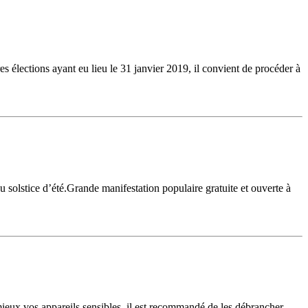
s élections ayant eu lieu le 31 janvier 2019, il convient de procéder à
du solstice d’été.Grande manifestation populaire gratuite et ouverte à
 mieux vos appareils sensibles, il est recommandé de les débrancher