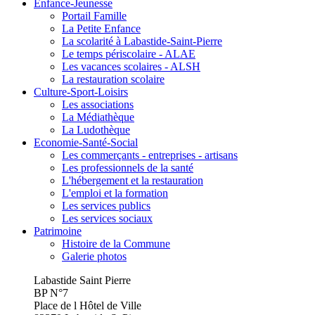
Enfance-Jeunesse
Portail Famille
La Petite Enfance
La scolarité à Labastide-Saint-Pierre
Le temps périscolaire - ALAE
Les vacances scolaires - ALSH
La restauration scolaire
Culture-Sport-Loisirs
Les associations
La Médiathèque
La Ludothèque
Economie-Santé-Social
Les commerçants - entreprises - artisans
Les professionnels de la santé
L'hébergement et la restauration
L'emploi et la formation
Les services publics
Les services sociaux
Patrimoine
Histoire de la Commune
Galerie photos
Labastide Saint Pierre
BP N°7
Place de l Hôtel de Ville