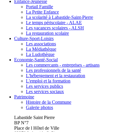
Enfance-Jeunesse
Portail Famille
La Petite Enfance
La scolarité à Labastide-Saint-Pierre
Le temps périscolaire - ALAE
Les vacances scolaires - ALSH
La restauration scolaire
Culture-Sport-Loisirs
Les associations
La Médiathèque
La Ludothèque
Economie-Santé-Social
Les commerçants - entreprises - artisans
Les professionnels de la santé
L'hébergement et la restauration
L'emploi et la formation
Les services publics
Les services sociaux
Patrimoine
Histoire de la Commune
Galerie photos
Labastide Saint Pierre
BP N°7
Place de l Hôtel de Ville