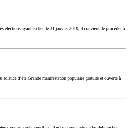
s élections ayant eu lieu le 31 janvier 2019, il convient de procéder à
du solstice d’été.Grande manifestation populaire gratuite et ouverte à
 mieux vos appareils sensibles, il est recommandé de les débrancher