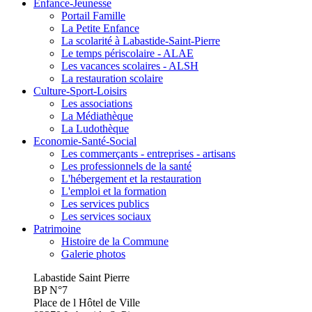
Enfance-Jeunesse
Portail Famille
La Petite Enfance
La scolarité à Labastide-Saint-Pierre
Le temps périscolaire - ALAE
Les vacances scolaires - ALSH
La restauration scolaire
Culture-Sport-Loisirs
Les associations
La Médiathèque
La Ludothèque
Economie-Santé-Social
Les commerçants - entreprises - artisans
Les professionnels de la santé
L'hébergement et la restauration
L'emploi et la formation
Les services publics
Les services sociaux
Patrimoine
Histoire de la Commune
Galerie photos
Labastide Saint Pierre
BP N°7
Place de l Hôtel de Ville