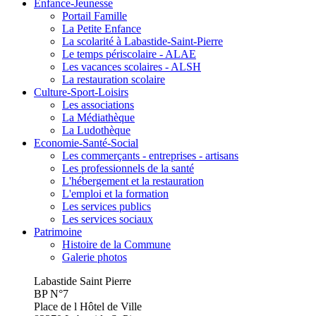
Enfance-Jeunesse
Portail Famille
La Petite Enfance
La scolarité à Labastide-Saint-Pierre
Le temps périscolaire - ALAE
Les vacances scolaires - ALSH
La restauration scolaire
Culture-Sport-Loisirs
Les associations
La Médiathèque
La Ludothèque
Economie-Santé-Social
Les commerçants - entreprises - artisans
Les professionnels de la santé
L'hébergement et la restauration
L'emploi et la formation
Les services publics
Les services sociaux
Patrimoine
Histoire de la Commune
Galerie photos
Labastide Saint Pierre
BP N°7
Place de l Hôtel de Ville