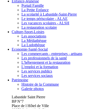
Enfance-Jeunesse
Portail Famille
La Petite Enfance
La scolarité à Labastide-Saint-Pierre
Le temps périscolaire - ALAE
Les vacances scolaires - ALSH
La restauration scolaire
Culture-Sport-Loisirs
Les associations
La Médiathèque
La Ludothèque
Economie-Santé-Social
Les commerçants - entreprises - artisans
Les professionnels de la santé
L'hébergement et la restauration
L'emploi et la formation
Les services publics
Les services sociaux
Patrimoine
Histoire de la Commune
Galerie photos
Labastide Saint Pierre
BP N°7
Place de l Hôtel de Ville