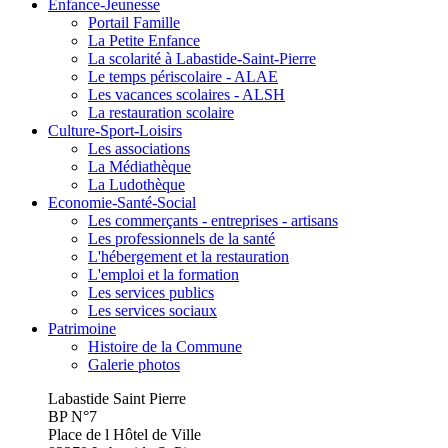
Enfance-Jeunesse
Portail Famille
La Petite Enfance
La scolarité à Labastide-Saint-Pierre
Le temps périscolaire - ALAE
Les vacances scolaires - ALSH
La restauration scolaire
Culture-Sport-Loisirs
Les associations
La Médiathèque
La Ludothèque
Economie-Santé-Social
Les commerçants - entreprises - artisans
Les professionnels de la santé
L'hébergement et la restauration
L'emploi et la formation
Les services publics
Les services sociaux
Patrimoine
Histoire de la Commune
Galerie photos
Labastide Saint Pierre
BP N°7
Place de l Hôtel de Ville