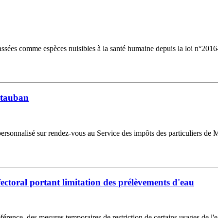
lassées comme espèces nuisibles à la santé humaine depuis la loi n°201
ontauban
personnalisé sur rendez-vous au Service des impôts des particuliers de
éfectoral portant limitation des prélèvements d'eau
référence, des mesures temporaires de restriction de certains usages de l'