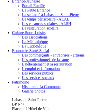
Enfance-Jeunesse
Portail Famille
La Petite Enfance
La scolarité à Labastide-Saint-Pierre
Le temps périscolaire - ALAE
Les vacances scolaires - ALSH
La restauration scolaire
Culture-Sport-Loisirs
Les associations
La Médiathèque
La Ludothèque
Economie-Santé-Social
Les commerçants - entreprises - artisans
Les professionnels de la santé
L'hébergement et la restauration
L'emploi et la formation
Les services publics
Les services sociaux
Patrimoine
Histoire de la Commune
Galerie photos
Labastide Saint Pierre
BP N°7
Place de l Hôtel de Ville