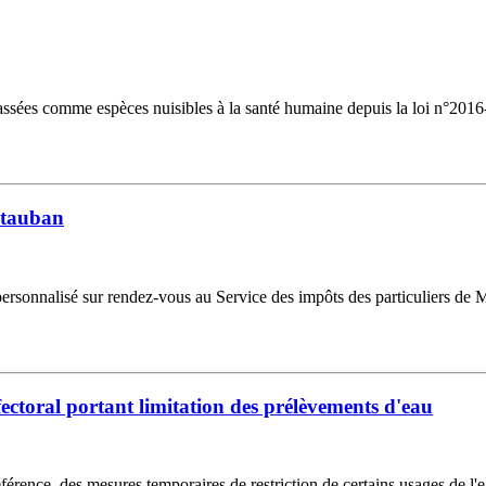
lassées comme espèces nuisibles à la santé humaine depuis la loi n°201
ontauban
personnalisé sur rendez-vous au Service des impôts des particuliers de
éfectoral portant limitation des prélèvements d'eau
référence, des mesures temporaires de restriction de certains usages de l'