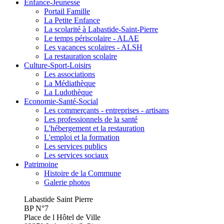
Enfance-Jeunesse
Portail Famille
La Petite Enfance
La scolarité à Labastide-Saint-Pierre
Le temps périscolaire - ALAE
Les vacances scolaires - ALSH
La restauration scolaire
Culture-Sport-Loisirs
Les associations
La Médiathèque
La Ludothèque
Economie-Santé-Social
Les commerçants - entreprises - artisans
Les professionnels de la santé
L'hébergement et la restauration
L'emploi et la formation
Les services publics
Les services sociaux
Patrimoine
Histoire de la Commune
Galerie photos
Labastide Saint Pierre
BP N°7
Place de l Hôtel de Ville