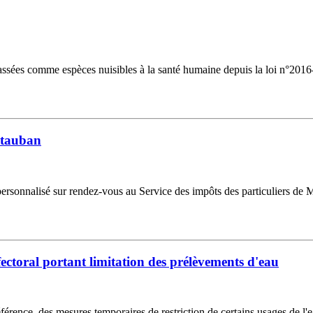
lassées comme espèces nuisibles à la santé humaine depuis la loi n°201
ontauban
personnalisé sur rendez-vous au Service des impôts des particuliers de
éfectoral portant limitation des prélèvements d'eau
référence, des mesures temporaires de restriction de certains usages de l'