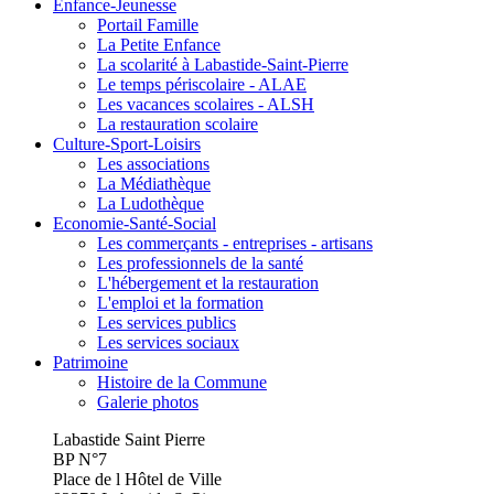
Enfance-Jeunesse
Portail Famille
La Petite Enfance
La scolarité à Labastide-Saint-Pierre
Le temps périscolaire - ALAE
Les vacances scolaires - ALSH
La restauration scolaire
Culture-Sport-Loisirs
Les associations
La Médiathèque
La Ludothèque
Economie-Santé-Social
Les commerçants - entreprises - artisans
Les professionnels de la santé
L'hébergement et la restauration
L'emploi et la formation
Les services publics
Les services sociaux
Patrimoine
Histoire de la Commune
Galerie photos
Labastide Saint Pierre
BP N°7
Place de l Hôtel de Ville