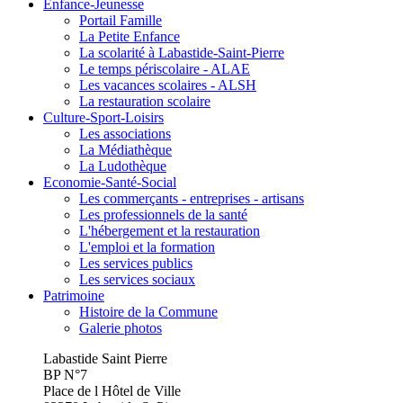
Enfance-Jeunesse
Portail Famille
La Petite Enfance
La scolarité à Labastide-Saint-Pierre
Le temps périscolaire - ALAE
Les vacances scolaires - ALSH
La restauration scolaire
Culture-Sport-Loisirs
Les associations
La Médiathèque
La Ludothèque
Economie-Santé-Social
Les commerçants - entreprises - artisans
Les professionnels de la santé
L'hébergement et la restauration
L'emploi et la formation
Les services publics
Les services sociaux
Patrimoine
Histoire de la Commune
Galerie photos
Labastide Saint Pierre
BP N°7
Place de l Hôtel de Ville