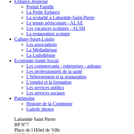
Enfance-Jeunesse
Portail Famille
La Petite Enfance
La scolarité à Labastide-Saint-Pierre
Le temps périscolaire - ALAE
Les vacances scolaires - ALSH
La restauration scolaire
Culture-Sport-Loisirs
Les associations
La Médiathèque
La Ludothèque
Economie-Santé-Social
Les commerçants - entreprises - artisans
Les professionnels de la santé
L'hébergement et la restauration
L'emploi et la formation
Les services publics
Les services sociaux
Patrimoine
Histoire de la Commune
Galerie photos
Labastide Saint Pierre
BP N°7
Place de l Hôtel de Ville