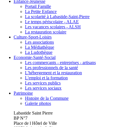
Enfance-Jeunesse
Portail Famille
La Petite Enfance
La scolarité à Labastide-Saint-Pierre
Le temps périscolaire - ALAE
Les vacances scolaires - ALSH
La restauration scolaire
Culture-Sport-Loisirs
Les associations
La Médiathèque
La Ludothèque
Economie-Santé-Social
Les commerçants - entreprises - artisans
Les professionnels de la santé
L'hébergement et la restauration
L'emploi et la formation
Les services publics
Les services sociaux
Patrimoine
Histoire de la Commune
Galerie photos
Labastide Saint Pierre
BP N°7
Place de l Hôtel de Ville