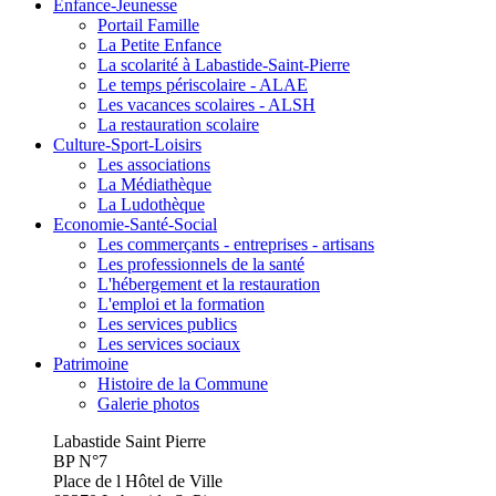
Enfance-Jeunesse
Portail Famille
La Petite Enfance
La scolarité à Labastide-Saint-Pierre
Le temps périscolaire - ALAE
Les vacances scolaires - ALSH
La restauration scolaire
Culture-Sport-Loisirs
Les associations
La Médiathèque
La Ludothèque
Economie-Santé-Social
Les commerçants - entreprises - artisans
Les professionnels de la santé
L'hébergement et la restauration
L'emploi et la formation
Les services publics
Les services sociaux
Patrimoine
Histoire de la Commune
Galerie photos
Labastide Saint Pierre
BP N°7
Place de l Hôtel de Ville