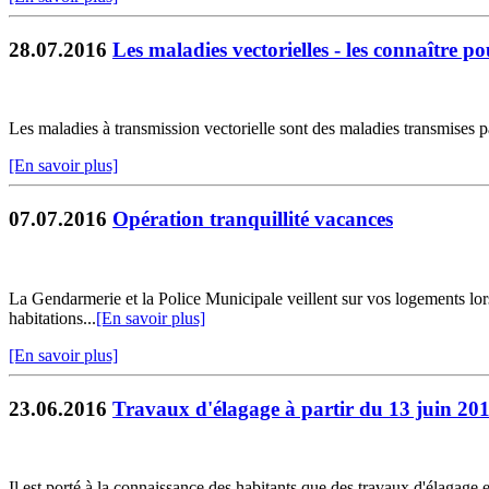
28.07.2016
Les maladies vectorielles - les connaître p
Les maladies à transmission vectorielle sont des maladies transmises p
[En savoir plus]
07.07.2016
Opération tranquillité vacances
La Gendarmerie et la Police Municipale veillent sur vos logements lor
habitations...
[En savoir plus]
[En savoir plus]
23.06.2016
Travaux d'élagage à partir du 13 juin 20
Il est porté à la connaissance des habitants que des travaux d'élagage et