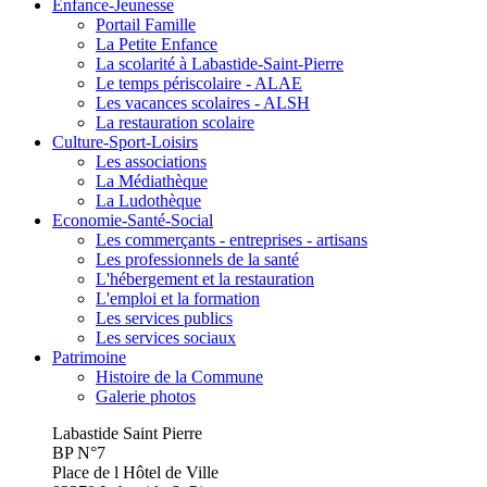
Enfance-Jeunesse
Portail Famille
La Petite Enfance
La scolarité à Labastide-Saint-Pierre
Le temps périscolaire - ALAE
Les vacances scolaires - ALSH
La restauration scolaire
Culture-Sport-Loisirs
Les associations
La Médiathèque
La Ludothèque
Economie-Santé-Social
Les commerçants - entreprises - artisans
Les professionnels de la santé
L'hébergement et la restauration
L'emploi et la formation
Les services publics
Les services sociaux
Patrimoine
Histoire de la Commune
Galerie photos
Labastide Saint Pierre
BP N°7
Place de l Hôtel de Ville