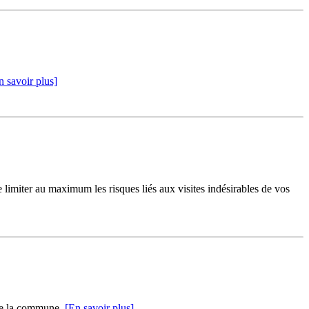
n savoir plus]
limiter au maximum les risques liés aux visites indésirables de vos
e de la commune.
[En savoir plus]