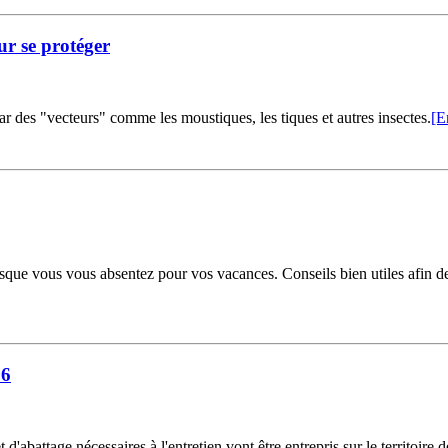
our se protéger
ar des "vecteurs" comme les moustiques, les tiques et autres insectes.
[E
sque vous vous absentez pour vos vacances. Conseils bien utiles afin de 
16
 d'abattage nécessaires à l'entretien vont être entrepris sur le territoir