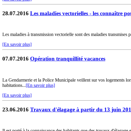
28.07.2016
Les maladies vectorielles - les connaître p
Les maladies à transmission vectorielle sont des maladies transmises p
[En savoir plus]
07.07.2016
Opération tranquillité vacances
La Gendarmerie et la Police Municipale veillent sur vos logements lor
habitations...
[En savoir plus]
[En savoir plus]
23.06.2016
Travaux d'élagage à partir du 13 juin 20
Il est porté à la connaissance des habitants que des travaux d'élagage et