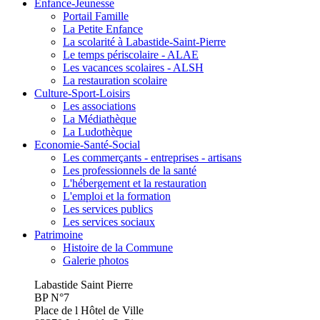
Enfance-Jeunesse
Portail Famille
La Petite Enfance
La scolarité à Labastide-Saint-Pierre
Le temps périscolaire - ALAE
Les vacances scolaires - ALSH
La restauration scolaire
Culture-Sport-Loisirs
Les associations
La Médiathèque
La Ludothèque
Economie-Santé-Social
Les commerçants - entreprises - artisans
Les professionnels de la santé
L'hébergement et la restauration
L'emploi et la formation
Les services publics
Les services sociaux
Patrimoine
Histoire de la Commune
Galerie photos
Labastide Saint Pierre
BP N°7
Place de l Hôtel de Ville