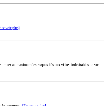
n savoir plus]
limiter au maximum les risques liés aux visites indésirables de vos
e de la commune.
[En savoir plus]