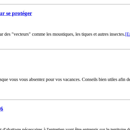
our se protéger
ar des "vecteurs" comme les moustiques, les tiques et autres insectes.
[E
sque vous vous absentez pour vos vacances. Conseils bien utiles afin de 
16
 d'abattage nécessaires à l'entretien vont être entrepris sur le territoir