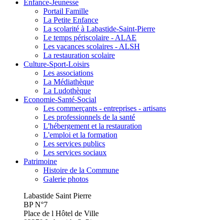
Enfance-Jeunesse
Portail Famille
La Petite Enfance
La scolarité à Labastide-Saint-Pierre
Le temps périscolaire - ALAE
Les vacances scolaires - ALSH
La restauration scolaire
Culture-Sport-Loisirs
Les associations
La Médiathèque
La Ludothèque
Economie-Santé-Social
Les commerçants - entreprises - artisans
Les professionnels de la santé
L'hébergement et la restauration
L'emploi et la formation
Les services publics
Les services sociaux
Patrimoine
Histoire de la Commune
Galerie photos
Labastide Saint Pierre
BP N°7
Place de l Hôtel de Ville