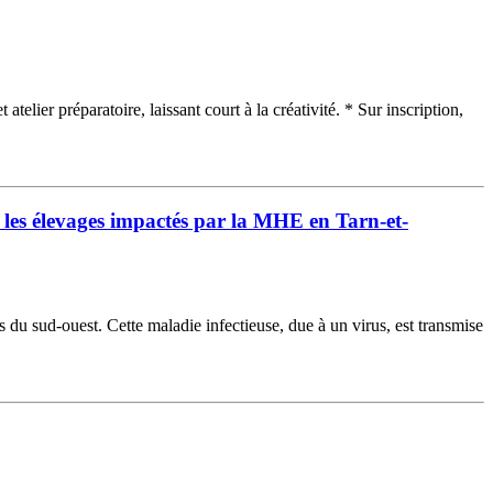
lier préparatoire, laissant court à la créativité. * Sur inscription,
les élevages impactés par la MHE en Tarn-et-
u sud-ouest. Cette maladie infectieuse, due à un virus, est transmise