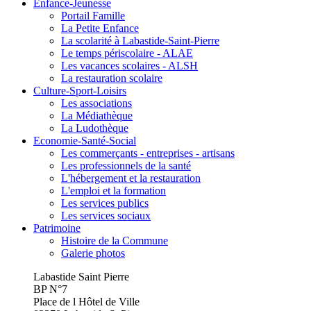
Enfance-Jeunesse
Portail Famille
La Petite Enfance
La scolarité à Labastide-Saint-Pierre
Le temps périscolaire - ALAE
Les vacances scolaires - ALSH
La restauration scolaire
Culture-Sport-Loisirs
Les associations
La Médiathèque
La Ludothèque
Economie-Santé-Social
Les commerçants - entreprises - artisans
Les professionnels de la santé
L'hébergement et la restauration
L'emploi et la formation
Les services publics
Les services sociaux
Patrimoine
Histoire de la Commune
Galerie photos
Labastide Saint Pierre
BP N°7
Place de l Hôtel de Ville