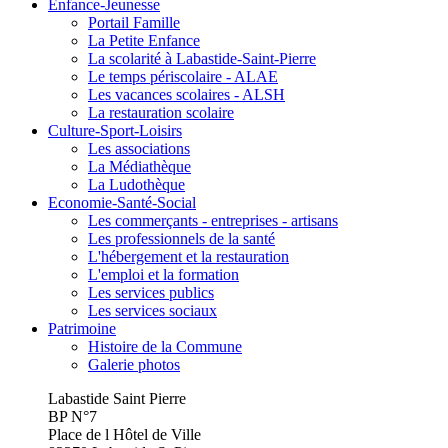
Enfance-Jeunesse
Portail Famille
La Petite Enfance
La scolarité à Labastide-Saint-Pierre
Le temps périscolaire - ALAE
Les vacances scolaires - ALSH
La restauration scolaire
Culture-Sport-Loisirs
Les associations
La Médiathèque
La Ludothèque
Economie-Santé-Social
Les commerçants - entreprises - artisans
Les professionnels de la santé
L'hébergement et la restauration
L'emploi et la formation
Les services publics
Les services sociaux
Patrimoine
Histoire de la Commune
Galerie photos
Labastide Saint Pierre
BP N°7
Place de l Hôtel de Ville