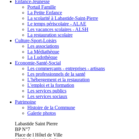
Enfance-Jeunesse
Portail Famille
La Petite Enfance
La scolarité à Labastide-Saint-Pierre
Le temps périscolaire - ALAE
Les vacances scolaires - ALSH
La restauration scolaire
Culture-Sport-Loisirs
Les associations
La Médiathèque
La Ludothèque
Economie-Santé-Social
Les commerçants - entreprises - artisans
Les professionnels de la santé
L'hébergement et la restauration
L'emploi et la formation
Les services publics
Les services sociaux
Patrimoine
Histoire de la Commune
Galerie photos
Labastide Saint Pierre
BP N°7
Place de l Hôtel de Ville