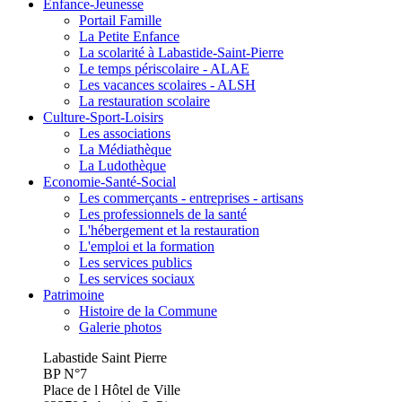
Enfance-Jeunesse
Portail Famille
La Petite Enfance
La scolarité à Labastide-Saint-Pierre
Le temps périscolaire - ALAE
Les vacances scolaires - ALSH
La restauration scolaire
Culture-Sport-Loisirs
Les associations
La Médiathèque
La Ludothèque
Economie-Santé-Social
Les commerçants - entreprises - artisans
Les professionnels de la santé
L'hébergement et la restauration
L'emploi et la formation
Les services publics
Les services sociaux
Patrimoine
Histoire de la Commune
Galerie photos
Labastide Saint Pierre
BP N°7
Place de l Hôtel de Ville