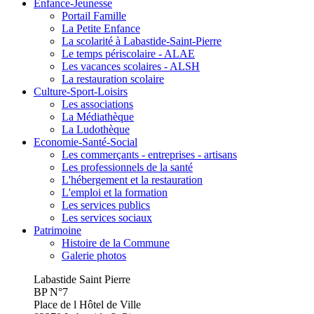
Enfance-Jeunesse
Portail Famille
La Petite Enfance
La scolarité à Labastide-Saint-Pierre
Le temps périscolaire - ALAE
Les vacances scolaires - ALSH
La restauration scolaire
Culture-Sport-Loisirs
Les associations
La Médiathèque
La Ludothèque
Economie-Santé-Social
Les commerçants - entreprises - artisans
Les professionnels de la santé
L'hébergement et la restauration
L'emploi et la formation
Les services publics
Les services sociaux
Patrimoine
Histoire de la Commune
Galerie photos
Labastide Saint Pierre
BP N°7
Place de l Hôtel de Ville