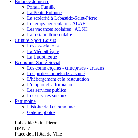
Enfance-Jeunesse
Portail Famille
La Petite Enfance
La scolarité à Labastide-Saint-Pierre
Le temps périscolaire - ALAE
Les vacances scolaires - ALSH
La restauration scolaire
Culture-Sport-Loisirs
Les associations
La Médiathèque
La Ludothèque
Economie-Santé-Social
Les commerçants - entreprises - artisans
Les professionnels de la santé
L'hébergement et la restauration
L'emploi et la formation
Les services publics
Les services sociaux
Patrimoine
Histoire de la Commune
Galerie photos
Labastide Saint Pierre
BP N°7
Place de l Hôtel de Ville