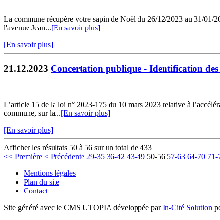
La commune récupère votre sapin de Noël du 26/12/2023 au 31/01/2024. 
l'avenue Jean...
[En savoir plus]
[En savoir plus]
21.12.2023
Concertation publique - Identification des
L’article 15 de la loi n° 2023-175 du 10 mars 2023 relative à l’accélé
commune, sur la...
[En savoir plus]
[En savoir plus]
Afficher les résultats 50 à 56 sur un total de 433
<< Première
< Précédente
29-35
36-42
43-49
50-56
57-63
64-70
71-
Mentions légales
Plan du site
Contact
Site généré avec le CMS UTOPIA développée par
In-Cité Solution
po