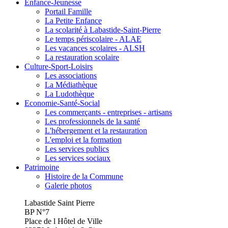
Enfance-Jeunesse
Portail Famille
La Petite Enfance
La scolarité à Labastide-Saint-Pierre
Le temps périscolaire - ALAE
Les vacances scolaires - ALSH
La restauration scolaire
Culture-Sport-Loisirs
Les associations
La Médiathèque
La Ludothèque
Economie-Santé-Social
Les commerçants - entreprises - artisans
Les professionnels de la santé
L'hébergement et la restauration
L'emploi et la formation
Les services publics
Les services sociaux
Patrimoine
Histoire de la Commune
Galerie photos
Labastide Saint Pierre
BP N°7
Place de l Hôtel de Ville