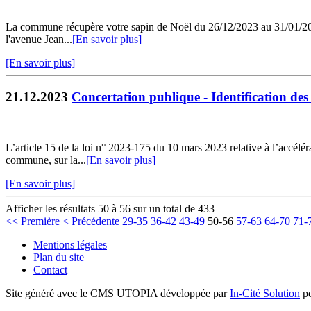
La commune récupère votre sapin de Noël du 26/12/2023 au 31/01/2024. 
l'avenue Jean...
[En savoir plus]
[En savoir plus]
21.12.2023
Concertation publique - Identification des
L’article 15 de la loi n° 2023-175 du 10 mars 2023 relative à l’accélé
commune, sur la...
[En savoir plus]
[En savoir plus]
Afficher les résultats 50 à 56 sur un total de 433
<< Première
< Précédente
29-35
36-42
43-49
50-56
57-63
64-70
71-
Mentions légales
Plan du site
Contact
Site généré avec le CMS UTOPIA développée par
In-Cité Solution
po