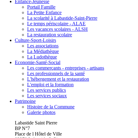
Enfance-Jeunesse
Portail Famille
La Petite Enfance
La scolarité à Labastide-Saint-Pierre
Le temps périscolaire - ALAE
Les vacances scolaires - ALSH
La restauration scolaire
Culture-Sport-Loisirs
Les associations
La Médiathèque
La Ludothèque
Economie-Santé-Social
Les commerçants - entreprises - artisans
Les professionnels de la santé
L'hébergement et la restauration
L'emploi et la formation
Les services publics
Les services sociaux
Patrimoine
Histoire de la Commune
Galerie photos
Labastide Saint Pierre
BP N°7
Place de l Hôtel de Ville