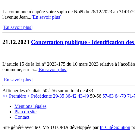
La commune récupère votre sapin de Noël du 26/12/2023 au 31/01/2024. 
l'avenue Jean...
[En savoir plus]
[En savoir plus]
21.12.2023
Concertation publique - Identification des
L’article 15 de la loi n° 2023-175 du 10 mars 2023 relative à l’accélé
commune, sur la...
[En savoir plus]
[En savoir plus]
Afficher les résultats 50 à 56 sur un total de 433
<< Première
< Précédente
29-35
36-42
43-49
50-56
57-63
64-70
71-
Mentions légales
Plan du site
Contact
Site généré avec le CMS UTOPIA développée par
In-Cité Solution
po