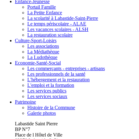
Enfance-Jeunesse
Portail Famille
La Petite Enfance
La scolarité à Labastide-Saint-Pierre
Le temps périscolaire - ALAE
Les vacances scolaires - ALSH
La restauration scolaire
Culture-Sport-Loisirs
Les associations
La Médiathèque
La Ludothèque
Economie-Santé-Social
Les commerçants - entreprises - artisans
Les professionnels de la santé
L'hébergement et la restauration
L'emploi et la formation
Les services publics
Les services sociaux
Patrimoine
Histoire de la Commune
Galerie photos
Labastide Saint Pierre
BP N°7
Place de l Hôtel de Ville