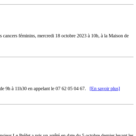
es cancers féminins, mercredi 18 octobre 2023 à 10h, à la Maison de
s de 9h à 11h30 en appelant le 07 62 05 04 67.
[En savoir plus]
sieur Le Préfet a pris un arrêté en date du 5 octobre dernier levant les