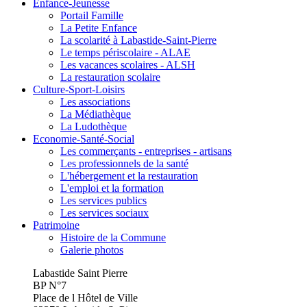
Enfance-Jeunesse
Portail Famille
La Petite Enfance
La scolarité à Labastide-Saint-Pierre
Le temps périscolaire - ALAE
Les vacances scolaires - ALSH
La restauration scolaire
Culture-Sport-Loisirs
Les associations
La Médiathèque
La Ludothèque
Economie-Santé-Social
Les commerçants - entreprises - artisans
Les professionnels de la santé
L'hébergement et la restauration
L'emploi et la formation
Les services publics
Les services sociaux
Patrimoine
Histoire de la Commune
Galerie photos
Labastide Saint Pierre
BP N°7
Place de l Hôtel de Ville