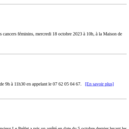
es cancers féminins, mercredi 18 octobre 2023 à 10h, à la Maison de
s de 9h à 11h30 en appelant le 07 62 05 04 67.
[En savoir plus]
sieur Le Préfet a pris un arrêté en date du 5 octobre dernier levant les