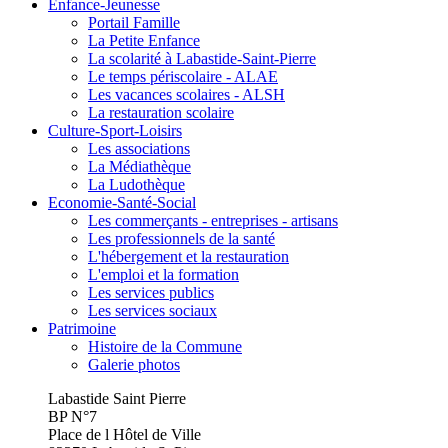
Enfance-Jeunesse
Portail Famille
La Petite Enfance
La scolarité à Labastide-Saint-Pierre
Le temps périscolaire - ALAE
Les vacances scolaires - ALSH
La restauration scolaire
Culture-Sport-Loisirs
Les associations
La Médiathèque
La Ludothèque
Economie-Santé-Social
Les commerçants - entreprises - artisans
Les professionnels de la santé
L'hébergement et la restauration
L'emploi et la formation
Les services publics
Les services sociaux
Patrimoine
Histoire de la Commune
Galerie photos
Labastide Saint Pierre
BP N°7
Place de l Hôtel de Ville