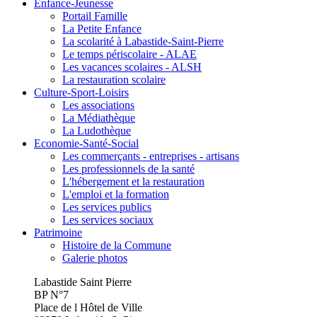
Enfance-Jeunesse
Portail Famille
La Petite Enfance
La scolarité à Labastide-Saint-Pierre
Le temps périscolaire - ALAE
Les vacances scolaires - ALSH
La restauration scolaire
Culture-Sport-Loisirs
Les associations
La Médiathèque
La Ludothèque
Economie-Santé-Social
Les commerçants - entreprises - artisans
Les professionnels de la santé
L'hébergement et la restauration
L'emploi et la formation
Les services publics
Les services sociaux
Patrimoine
Histoire de la Commune
Galerie photos
Labastide Saint Pierre
BP N°7
Place de l Hôtel de Ville