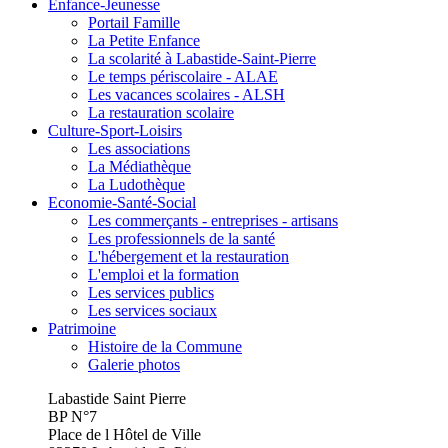
Enfance-Jeunesse
Portail Famille
La Petite Enfance
La scolarité à Labastide-Saint-Pierre
Le temps périscolaire - ALAE
Les vacances scolaires - ALSH
La restauration scolaire
Culture-Sport-Loisirs
Les associations
La Médiathèque
La Ludothèque
Economie-Santé-Social
Les commerçants - entreprises - artisans
Les professionnels de la santé
L'hébergement et la restauration
L'emploi et la formation
Les services publics
Les services sociaux
Patrimoine
Histoire de la Commune
Galerie photos
Labastide Saint Pierre
BP N°7
Place de l Hôtel de Ville