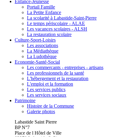
Enfance-Jeunesse
Portail Famille
La Petite Enfance
La scolarité à Labastide-Saint-Pierre
Le temps périscolaire - ALAE
Les vacances scolaires - ALSH
La restauration scolaire
Culture-Sport-Loisirs
Les associations
La Médiathèque
La Ludothèque
Economie-Santé-Social
Les commerçants - entreprises - artisans
Les professionnels de la santé
L'hébergement et la restauration
L'emploi et la formation
Les services publics
Les services sociaux
Patrimoine
Histoire de la Commune
Galerie photos
Labastide Saint Pierre
BP N°7
Place de l Hôtel de Ville