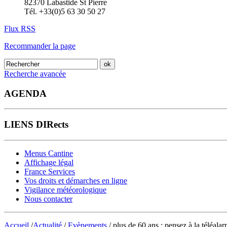
82370 Labastide St Pierre
Tél. +33(0)5 63 30 50 27
Flux RSS
Recommander la page
Recherche avancée
AGENDA
LIENS DIRects
Menus Cantine
Affichage légal
France Services
Vos droits et démarches en ligne
Vigilance météorologique
Nous contacter
Accueil
/
Actualité
/
Evènements
/ plus de 60 ans : pensez à la téléala