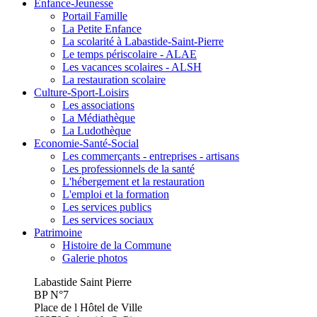
Enfance-Jeunesse
Portail Famille
La Petite Enfance
La scolarité à Labastide-Saint-Pierre
Le temps périscolaire - ALAE
Les vacances scolaires - ALSH
La restauration scolaire
Culture-Sport-Loisirs
Les associations
La Médiathèque
La Ludothèque
Economie-Santé-Social
Les commerçants - entreprises - artisans
Les professionnels de la santé
L'hébergement et la restauration
L'emploi et la formation
Les services publics
Les services sociaux
Patrimoine
Histoire de la Commune
Galerie photos
Labastide Saint Pierre
BP N°7
Place de l Hôtel de Ville