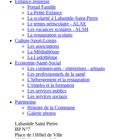
Enfance-Jeunesse
Portail Famille
La Petite Enfance
La scolarité à Labastide-Saint-Pierre
Le temps périscolaire - ALAE
Les vacances scolaires - ALSH
La restauration scolaire
Culture-Sport-Loisirs
Les associations
La Médiathèque
La Ludothèque
Economie-Santé-Social
Les commerçants - entreprises - artisans
Les professionnels de la santé
L'hébergement et la restauration
L'emploi et la formation
Les services publics
Les services sociaux
Patrimoine
Histoire de la Commune
Galerie photos
Labastide Saint Pierre
BP N°7
Place de l Hôtel de Ville