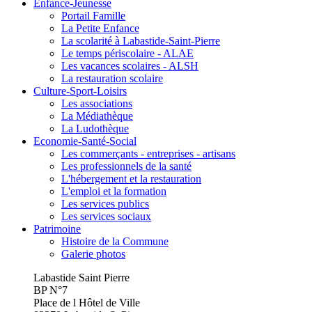
Enfance-Jeunesse
Portail Famille
La Petite Enfance
La scolarité à Labastide-Saint-Pierre
Le temps périscolaire - ALAE
Les vacances scolaires - ALSH
La restauration scolaire
Culture-Sport-Loisirs
Les associations
La Médiathèque
La Ludothèque
Economie-Santé-Social
Les commerçants - entreprises - artisans
Les professionnels de la santé
L'hébergement et la restauration
L'emploi et la formation
Les services publics
Les services sociaux
Patrimoine
Histoire de la Commune
Galerie photos
Labastide Saint Pierre
BP N°7
Place de l Hôtel de Ville