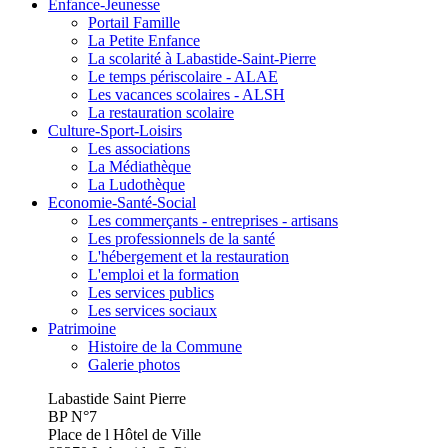
Enfance-Jeunesse
Portail Famille
La Petite Enfance
La scolarité à Labastide-Saint-Pierre
Le temps périscolaire - ALAE
Les vacances scolaires - ALSH
La restauration scolaire
Culture-Sport-Loisirs
Les associations
La Médiathèque
La Ludothèque
Economie-Santé-Social
Les commerçants - entreprises - artisans
Les professionnels de la santé
L'hébergement et la restauration
L'emploi et la formation
Les services publics
Les services sociaux
Patrimoine
Histoire de la Commune
Galerie photos
Labastide Saint Pierre
BP N°7
Place de l Hôtel de Ville