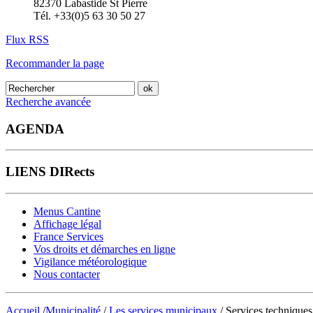
82370 Labastide St Pierre
Tél. +33(0)5 63 30 50 27
Flux RSS
Recommander la page
Recherche avancée
AGENDA
LIENS DIRects
Menus Cantine
Affichage légal
France Services
Vos droits et démarches en ligne
Vigilance météorologique
Nous contacter
Accueil
/
Municipalité
/
Les services municipaux
/ Services techniques